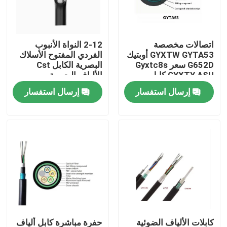
جولة في المعمل
اتصالات مخصصة
2-12 النواة الأنبوب
GYXTW GYTA53 أوبتيك
الفردي المفتوح الأسلاك
مراقبة الجودة
G652D سعر Gyxtc8s
البصرية الكابل Cst
GYXTY ASU كابل
الألياف البصرية
الألياف
إرسال استفسار
إرسال استفسار
اتصل بنا
اطلب اقتباس
كابل الألياف البصرية في الهواء الطلق
كابلات الألياف البصرية الداخلية
كابل الألياف البصرية
كابلات الألياف الضوئية
حفرة مباشرة كابل ألياف