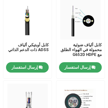
كابل ألياف ضوئية
كابل أوبتيكي ألياف
محمولة في الهواء الطلق
ADSS ذات الدعم الذاتي
مع G652D HDPE
إرسال استفسار
إرسال استفسار
مسكن
منتجات
معلومات عنا