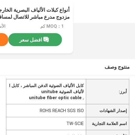
مزدوج مدرع مباشر للاتصال لمساف
MOQ：1 كم
الأ
افضل سعر
منتوج وصف
كابل الألياف الضوئية الدفن المباشر ، كابل ا
أبرز:
لألياف الضوئية unitube
unitube fiber optic cable
,
إصدار الشهادات
ROHS REACH SGS ISO
اسم العلامة التجارية
TW-SCIE