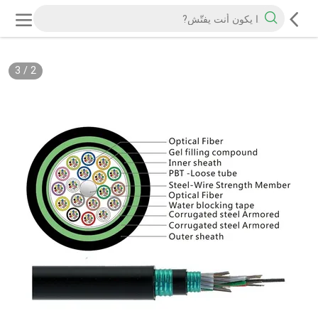
3
/
2