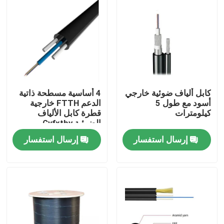
كابل ألياف ضوئية خارجي
4 أساسية مسطحة ذاتية
أسود مع طول 5
الدعم FTTH خارجية
كيلومترات
قطرة كابل الألياف
الضوئية Gyfxtby
إرسال استفسار
إرسال استفسار
مسكن
منتجات
معلومات عنا