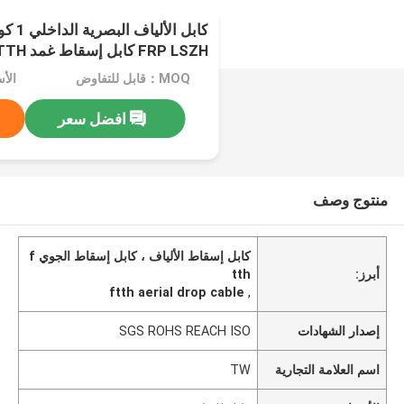
FRP LSZH كابل إسقاط غمد FTTH
MOQ：قابل للتفاوض
الأ
افضل سعر
منتوج وصف
كابل إسقاط الألياف ، كابل إسقاط الجوي f
أبرز:
tth
ftth aerial drop cable
,
إصدار الشهادات
SGS ROHS REACH ISO
اسم العلامة التجارية
TW