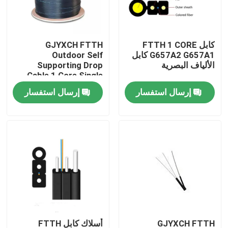
جولة في المعمل
كابل FTTH 1 CORE
GJYXCH FTTH
G657A2 G657A1 كابل
Outdoor Self
مراقبة الجودة
الألياف البصرية
Supporting Drop
Cable 1 Core Single
Mode Figure 8 Fiber
إرسال استفسار
إرسال استفسار
اتصل بنا
Optic Cable
اطلب اقتباس
كابل الألياف البصرية في الهواء الطلق
كابلات الألياف البصرية الداخلية
كابل الألياف البصرية
GJYXCH FTTH
أسلاك كابل FTTH