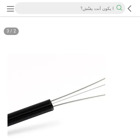
3
/
2