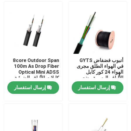
أنبوب فضفاض GYTS
8core Outdoor Span
في الهواء الطلق مجرى
100m As Drop Fiber
الهواء 24 كور كابل
Optical Mini ADSS
الألياف البصرية وضع
كابلات الألياف الضوئية
فردي
إرسال استفسار
إرسال استفسار
مسكن
منتجات
معلومات عنا