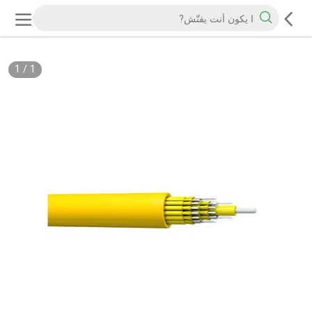
1
/
1