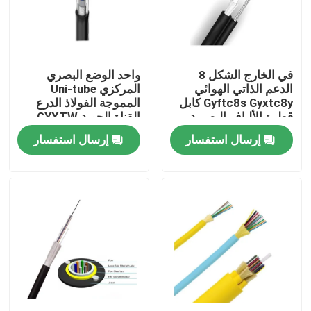
جولة في المعمل
في الخارج الشكل 8
واحد الوضع البصري
مراقبة الجودة
الدعم الذاتي الهوائي
المركزي Uni-tube
Gyftc8s Gyxtc8y كابل
المموجة الفولاذ الدرع
قطرة الألياف البصرية
القناة الجوية GYXTW
اتصل بنا
كابل الألياف البصرية
إرسال استفسار
إرسال استفسار
اطلب اقتباس
كابل الألياف البصرية في الهواء الطلق
كابلات الألياف البصرية الداخلية
كابل الألياف البصرية