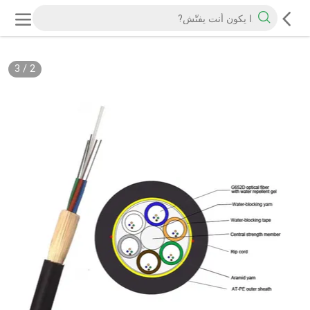
3
/
2