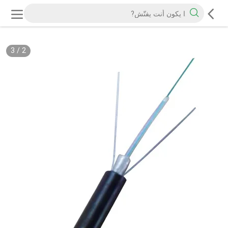
3
/
2