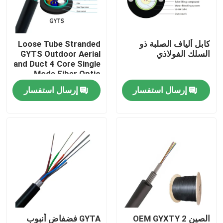
جولة في المعمل
كابل ألياف الصلبة ذو
Loose Tube Stranded
السلك الفولاذي
GYTS Outdoor Aerial
مراقبة الجودة
and Duct 4 Core Single
Mode Fiber Optic
Cable
إرسال استفسار
إرسال استفسار
اتصل بنا
اطلب اقتباس
كابل الألياف البصرية في الهواء الطلق
كابلات الألياف البصرية الداخلية
كابل الألياف البصرية
الصين OEM GYXTY 2
GYTA فضفاض أنبوب