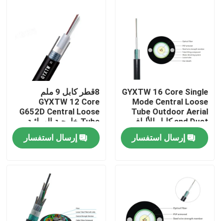
GYXTW 16 Core Single
8قطر كابل 9 ملم
GYXTW 12 Core
Mode Central Loose
G652D Central Loose
Tube Outdoor Aerial
and Duct كابل الألياف
Tube خارجية الهوائية
الضوئية
والقناة سلك كابل الألياف
إرسال استفسار
إرسال استفسار
الضوئية مع سترة PE
مسكن
منتجات
معلومات عنا