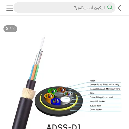
3
/
2