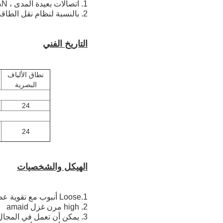
1. اتصالات بعيدة المدى ، LAN في منطقة الجهد العالي أو الوصول إلى شبكة الاتصالات.
2. بالنسبة لنظام نقل الطاقة ، مناطق رعد كثيرة واستدلال كهرومغناطيسي عالي.
التاريخ الفني
نطاق الألياف
البصرية
24
24
الهيكل والشخصيات
1.Loose أنبوب مع تقوية عضو غير معدني
2. high مرن غزل amaid
3. يمكن أن تعمل في المجال الكهربائي <= 25KV / م في فترة طويلة