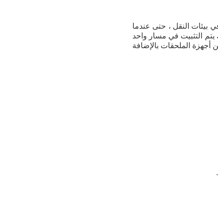
زيع وكذلك في بيئات النقل ، حتى عندما
يتم التثبيت في مسار واحد
حقيق شبكة fber optic. تصنع EFON خطها الخاص من أجهزة الملحقات بالإضافة