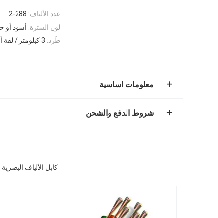
عدد الألياف:
2-288
لون السترة:
أسود أو 
طَرد:
3 كيلومتر / لفة أو حسب الطلب
معلومات اساسية
شروط الدفع والشحن
كابل الألياف البصرية ذاتي الدعم من OEM يمتد تصميم غزل الأراميد المرن ع