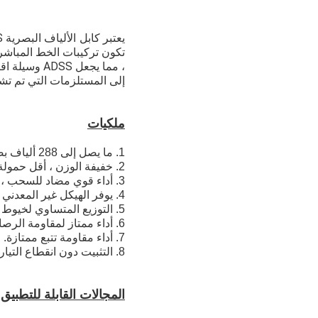
تكون تركيبات الخط المباشر
إلى المستلزمات التي تم تشكي
ملكيات
1. ما يصل إلى 288 ألياف بصرية
2. خفيفة الوزن ، أقل حمولة إضافية للبرج.أقصى امتداد يمكن أن يصل إلى 1500 متر.
3. أداء قوي مضاد للسحب ، أكثر من 90KN.
4. يوفر الهيكل غير المعدني عزلًا جيدًا ، ومقاومة ممتازة للصواعق.
5. التوزيع المتساوي لخيوط الأراميد مع عملية إنتاج جيدة وأداء إجهاد / إجهاد ممتاز.
6. أداء ممتاز لمقاومة الرصاص.
7. أداء مقاومة تتبع ممتازة.
8. التثبيت دون انقطاع التيار الكهربائي ولن يتأثر النقل الطبيعي للكابل بسبب خطأ في خط الكهرباء.
المجالات القابلة للتطبيق