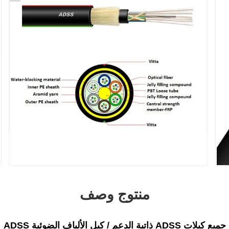
منتوج وصف
جميع كبلات ADSS ذاتية الدعم / كبل الألياف الضوئية ADSS